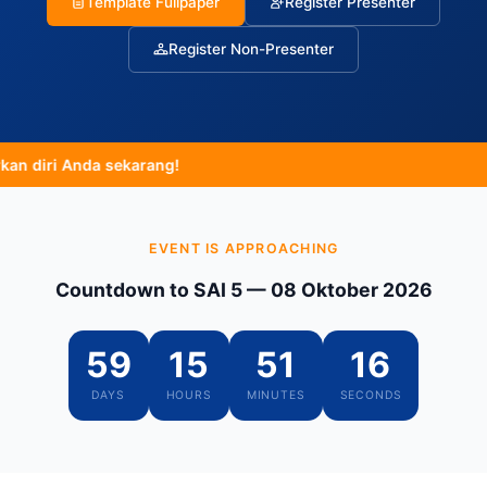
Template Fullpaper
Register Presenter
Register Non-Presenter
 Anda sekarang!
EVENT IS APPROACHING
Countdown to SAI 5 — 08 Oktober 2026
59
15
51
15
DAYS
HOURS
MINUTES
SECONDS