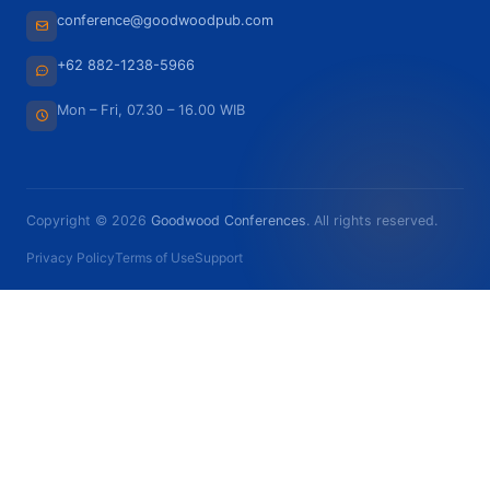
conference@goodwoodpub.com
+62 882-1238-5966
Mon – Fri, 07.30 – 16.00 WIB
Copyright © 2026
Goodwood Conferences
. All rights reserved.
Privacy Policy
Terms of Use
Support