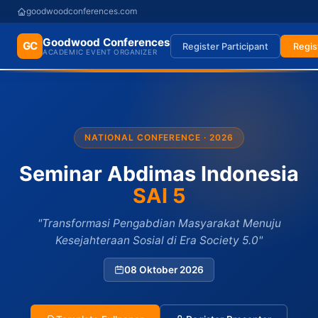
goodwoodconferences.com
Goodwood Conferences
GC
Register Participant
Regis
ACADEMIC EVENT ORGANIZER
NATIONAL CONFERENCE · 2026
Seminar Abdimas Indonesia
SAI 5
"Transformasi Pengabdian Masyarakat Menuju
Kesejahteraan Sosial di Era Society 5.0"
08 Oktober 2026